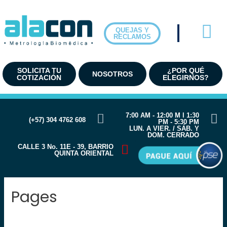
Ir
al
contenido
QUEJAS Y
RECLAMOS
SOLICITA TU
¿POR QUÉ
NOSOTROS
COTIZACIÓN
ELEGIRNOS?
7:00 AM - 12:00 M l 1:30
(+57) 304 4762 608
PM - 5:30 PM
LUN. A VIER. / SÁB. Y
DOM. CERRADO
CALLE 3 No. 11E - 39, BARRIO
QUINTA ORIENTAL
Pages
[customer-area-private-pages-home /]