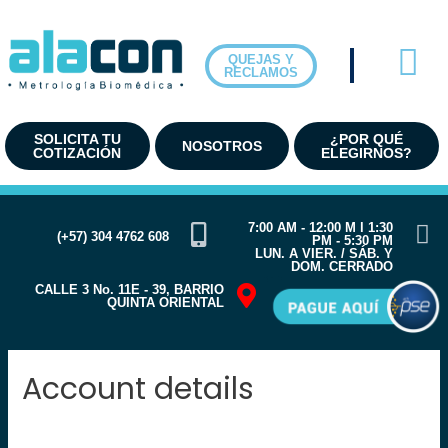
Ir
al
contenido
QUEJAS Y
RECLAMOS
SOLICITA TU
¿POR QUÉ
NOSOTROS
COTIZACIÓN
ELEGIRNOS?
7:00 AM - 12:00 M l 1:30
(+57) 304 4762 608
PM - 5:30 PM
LUN. A VIER. / SÁB. Y
DOM. CERRADO
CALLE 3 No. 11E - 39, BARRIO
QUINTA ORIENTAL
Account details
[customer-area-account /]